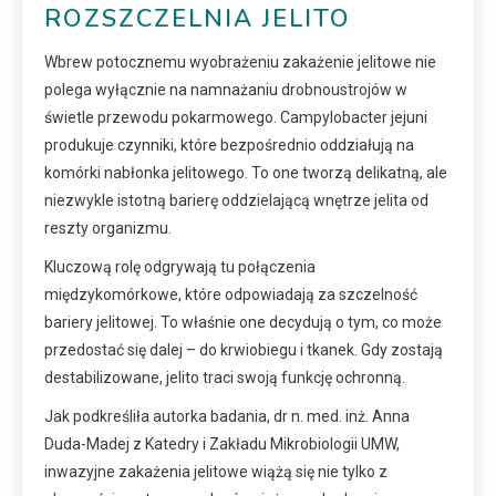
ROZSZCZELNIA JELITO
Wbrew potocznemu wyobrażeniu zakażenie jelitowe nie
polega wyłącznie na namnażaniu drobnoustrojów w
świetle przewodu pokarmowego. Campylobacter jejuni
produkuje czynniki, które bezpośrednio oddziałują na
komórki nabłonka jelitowego. To one tworzą delikatną, ale
niezwykle istotną barierę oddzielającą wnętrze jelita od
reszty organizmu.
Kluczową rolę odgrywają tu połączenia
międzykomórkowe, które odpowiadają za szczelność
bariery jelitowej. To właśnie one decydują o tym, co może
przedostać się dalej – do krwiobiegu i tkanek. Gdy zostają
destabilizowane, jelito traci swoją funkcję ochronną.
Jak podkreśliła autorka badania, dr n. med. inż. Anna
Duda-Madej z Katedry i Zakładu Mikrobiologii UMW,
inwazyjne zakażenia jelitowe wiążą się nie tylko z