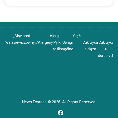
„Mąż pani
Alergie
Ciąża
Walasiewiczówny…”
Alergeny
Pyłki
Uwagi
Cukrzyca
Cukrzyca
C
roślin
ogólne
a ciąża
u
u
dorosłych
News Express © 2026. All Rights Reserved.