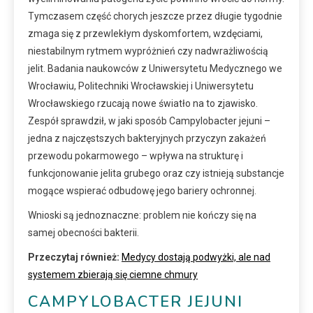
Tymczasem część chorych jeszcze przez długie tygodnie
zmaga się z przewlekłym dyskomfortem, wzdęciami,
niestabilnym rytmem wypróżnień czy nadwrażliwością
jelit. Badania naukowców z Uniwersytetu Medycznego we
Wrocławiu, Politechniki Wrocławskiej i Uniwersytetu
Wrocławskiego rzucają nowe światło na to zjawisko.
Zespół sprawdził, w jaki sposób Campylobacter jejuni –
jedna z najczęstszych bakteryjnych przyczyn zakażeń
przewodu pokarmowego – wpływa na strukturę i
funkcjonowanie jelita grubego oraz czy istnieją substancje
mogące wspierać odbudowę jego bariery ochronnej.
Wnioski są jednoznaczne: problem nie kończy się na
samej obecności bakterii.
Przeczytaj również:
Medycy dostają podwyżki, ale nad
systemem zbierają się ciemne chmury
CAMPYLOBACTER JEJUNI