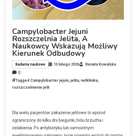
Campylobacter Jejuni
Rozszczelnia Jelita, A
Naukowcy Wskazują Możliwy
Kierunek Odbudowy
13 lutego 2026
Renata Kowalska
Badania naukowe
0
Tagged
Campylobacter jejuni
,
jelita
,
netklinika
,
rozszczelnienie jelit
Dla wielu pacjentów zakażenie jelitowe to epizod
ograniczony do kilku dni biegunki, bólu brzucha i
osłabienia. Po antybiotyku lub samoistnym
wyeliminowaniu patogenu życie powinno wrócić do normy.