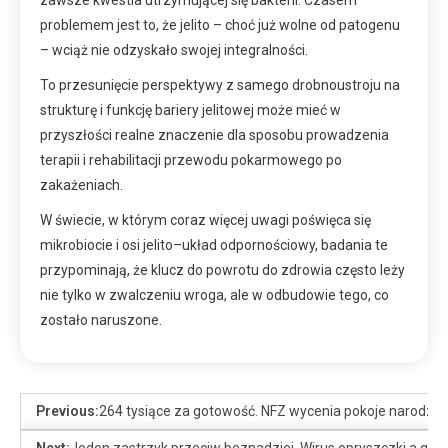
zawsze kwestia utrzymującej się bakterii. Czasem
problemem jest to, że jelito – choć już wolne od patogenu
– wciąż nie odzyskało swojej integralności.
To przesunięcie perspektywy z samego drobnoustroju na
strukturę i funkcję bariery jelitowej może mieć w
przyszłości realne znaczenie dla sposobu prowadzenia
terapii i rehabilitacji przewodu pokarmowego po
zakażeniach.
W świecie, w którym coraz więcej uwagi poświęca się
mikrobiocie i osi jelito–układ odpornościowy, badania te
przypominają, że klucz do powrotu do zdrowia często leży
nie tylko w zwalczeniu wroga, ale w odbudowie tego, co
zostało naruszone.
Previous:
264 tysiące za gotowość. NFZ wycenia pokoje narodz