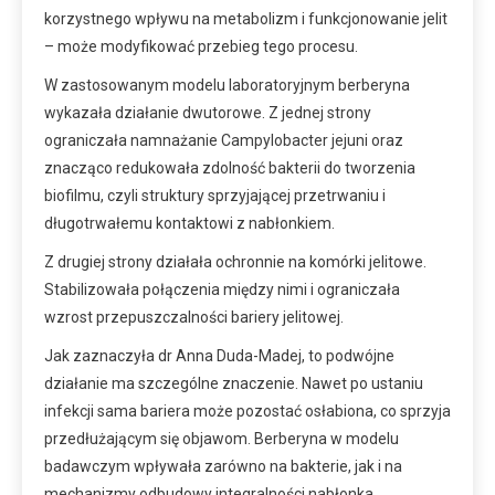
korzystnego wpływu na metabolizm i funkcjonowanie jelit
– może modyfikować przebieg tego procesu.
W zastosowanym modelu laboratoryjnym berberyna
wykazała działanie dwutorowe. Z jednej strony
ograniczała namnażanie Campylobacter jejuni oraz
znacząco redukowała zdolność bakterii do tworzenia
biofilmu, czyli struktury sprzyjającej przetrwaniu i
długotrwałemu kontaktowi z nabłonkiem.
Z drugiej strony działała ochronnie na komórki jelitowe.
Stabilizowała połączenia między nimi i ograniczała
wzrost przepuszczalności bariery jelitowej.
Jak zaznaczyła dr Anna Duda-Madej, to podwójne
działanie ma szczególne znaczenie. Nawet po ustaniu
infekcji sama bariera może pozostać osłabiona, co sprzyja
przedłużającym się objawom. Berberyna w modelu
badawczym wpływała zarówno na bakterie, jak i na
mechanizmy odbudowy integralności nabłonka.