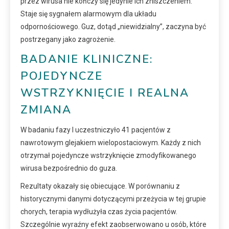
przez wirusa nie kończy się jedynie ich zniszczeniem.
Staje się sygnałem alarmowym dla układu
odpornościowego. Guz, dotąd „niewidzialny”, zaczyna być
postrzegany jako zagrożenie.
BADANIE KLINICZNE:
POJEDYNCZE
WSTRZYKNIĘCIE I REALNA
ZMIANA
W badaniu fazy I uczestniczyło 41 pacjentów z
nawrotowym glejakiem wielopostaciowym. Każdy z nich
otrzymał pojedyncze wstrzyknięcie zmodyfikowanego
wirusa bezpośrednio do guza.
Rezultaty okazały się obiecujące. W porównaniu z
historycznymi danymi dotyczącymi przeżycia w tej grupie
chorych, terapia wydłużyła czas życia pacjentów.
Szczególnie wyraźny efekt zaobserwowano u osób, które