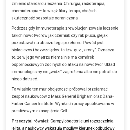
zmienić standardu leczenia. Chirurgia, radioterapia,
chemioterapia – to wciąż filary terapii, choć ich
skuteczność pozostaje ograniczona.
Podczas gdy immunoterapia zrewolucjonizowała leczenie
takich nowotworów jak czerniak czy rak płuca, glejak
pozostawał na uboczu tego przełomu. Powód jest
biologiczny i bezwzględny: to tzw. guz „zimny”. Oznacza
to, że w jego wnętrzu niemal nie ma komórek
odpornościowych zdolnych do ataku na nowotwór. Układ
immunologiczny nie „widzi” zagrożenia albo nie potrafi do
niego dotrzeć.
To właśnie ten mur obojętności próbował przełamać
zespół naukowców z Mass General Brigham oraz Dana-
Farber Cancer Institute. Wyniki ich pracy opublikowano w
prestiżowym czasopiśmie Cell.
Przeczytaj również:
Campylobacter jejuni rozszczelnia
jelita, a naukowcy wskazują możliwy kierunek odbudowy