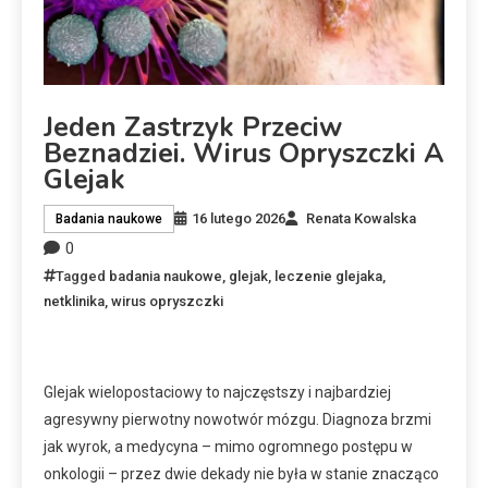
Jeden Zastrzyk Przeciw
Beznadziei. Wirus Opryszczki A
Glejak
16 lutego 2026
Renata Kowalska
Badania naukowe
0
Tagged
badania naukowe
,
glejak
,
leczenie glejaka
,
netklinika
,
wirus opryszczki
Glejak wielopostaciowy to najczęstszy i najbardziej
agresywny pierwotny nowotwór mózgu. Diagnoza brzmi
jak wyrok, a medycyna – mimo ogromnego postępu w
onkologii – przez dwie dekady nie była w stanie znacząco