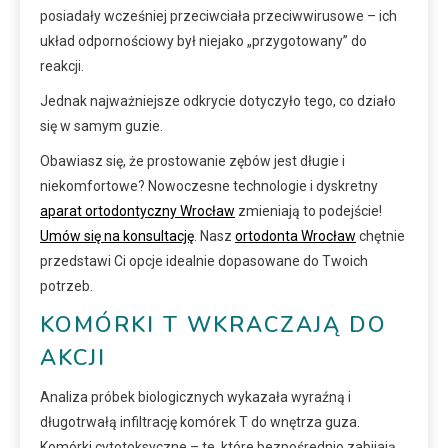
posiadały wcześniej przeciwciała przeciwwirusowe – ich
układ odpornościowy był niejako „przygotowany” do
reakcji.
Jednak najważniejsze odkrycie dotyczyło tego, co działo
się w samym guzie.
Obawiasz się, że prostowanie zębów jest długie i
niekomfortowe? Nowoczesne technologie i dyskretny
aparat ortodontyczny Wrocław
zmieniają to podejście!
Umów się na konsultację
. Nasz
ortodonta Wrocław
chętnie
przedstawi Ci opcje idealnie dopasowane do Twoich
potrzeb.
KOMÓRKI T WKRACZAJĄ DO
AKCJI
Analiza próbek biologicznych wykazała wyraźną i
długotrwałą infiltrację komórek T do wnętrza guza.
Komórki cytotoksyczne – te, które bezpośrednio zabijają