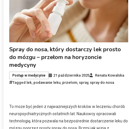
Spray do nosa, który dostarczy lek prosto
do mózgu – przełom na horyzoncie
medycyny
21 października 2025
Renata Kowalska
Postęp w medycynie
Tagged
lek
,
podawanie leku
,
przełom
,
spray
,
spray do nosa
To może być jeden z najważniejszych kroków w leczeniu chorób
neuropsychiatrycznych ostatnich lat. Naukowcy opracowali
technologię, która pozwala na bezpośrednie dostarczenie leku do
mózgu poprzez prosty spray do nosa. Brzmi jak wizja z