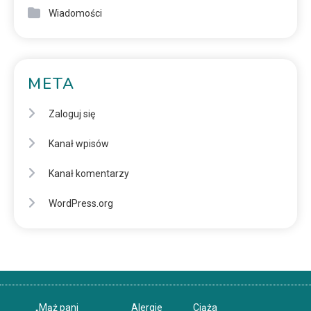
Wiadomości
META
Zaloguj się
Kanał wpisów
Kanał komentarzy
WordPress.org
„Mąż pani
Alergie
Ciąża