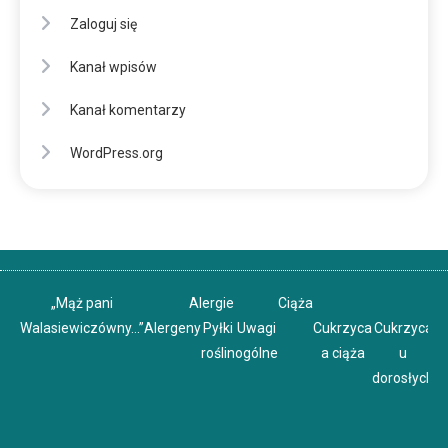
Zaloguj się
Kanał wpisów
Kanał komentarzy
WordPress.org
„Mąż pani
Alergie
Ciąża
Walasiewiczówny…”
Alergeny
Pyłki
Uwagi
Cukrzyca
Cukrzyca
C
roślin
ogólne
a ciąża
u
u
dorosłych