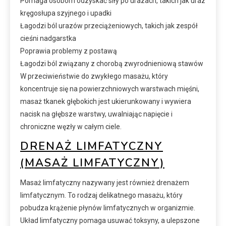
Pomaga osobom odzyskać siły po urazach, takich jak uraz
kręgosłupa szyjnego i upadki
Łagodzi ból urazów przeciążeniowych, takich jak zespół
cieśni nadgarstka
Poprawia problemy z postawą
Łagodzi ból związany z chorobą zwyrodnieniową stawów
W przeciwieństwie do zwykłego masażu, który
koncentruje się na powierzchniowych warstwach mięśni,
masaż tkanek głębokich jest ukierunkowany i wywiera
nacisk na głębsze warstwy, uwalniając napięcie i
chroniczne węzły w całym ciele.
DRENAŻ LIMFATYCZNY
(MASAŻ LIMFATYCZNY)
Masaż limfatyczny nazywany jest również drenażem
limfatycznym. To rodzaj delikatnego masażu, który
pobudza krążenie płynów limfatycznych w organizmie.
Układ limfatyczny pomaga usuwać toksyny, a ulepszone